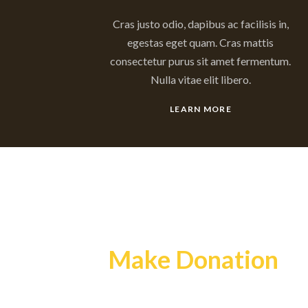
Cras justo odio, dapibus ac facilisis in,
egestas eget quam. Cras mattis
consectetur purus sit amet fermentum.
Nulla vitae elit libero.
LEARN MORE
Make Donation
Your money can cure this eart