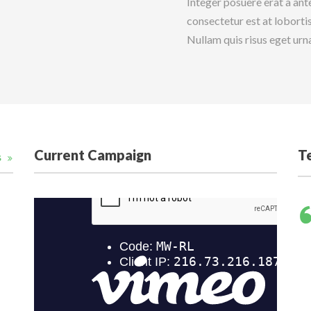
Integer posuere erat a ant
consectetur est at lobortis
Nullam quis risus eget urna
Current Campaign
T
S
Morbi leo risus, porta ac consectetur ac,
vestibulum at eros. Etiam porta sem
malesuada magna mollis euismod.
Donec sed odio dui. Maecena.
Sarah Kof
,
Volunteer