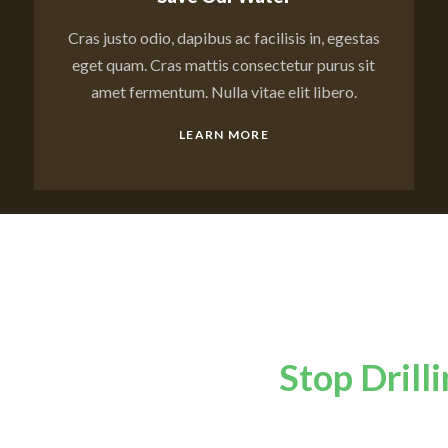
Cras justo odio, dapibus ac facilisis in, egestas
eget quam. Cras mattis consectetur purus sit
amet fermentum. Nulla vitae elit libero.
LEARN MORE
Stop Drill
h
Your voice does 