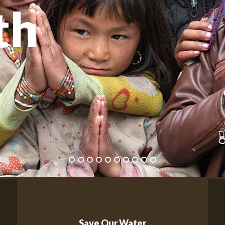
th
Save Our Water