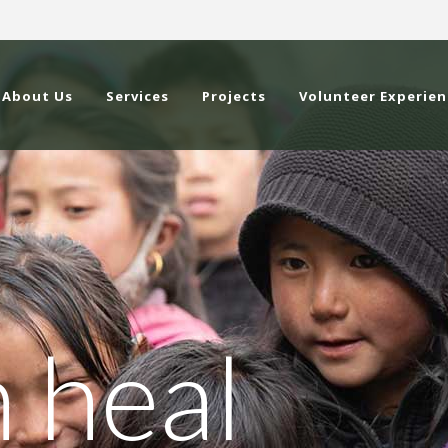
About Us
Services
Projects
Volunteer Experien
 heal