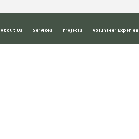
About Us
Services
Projects
Volunteer Experien
WHAT WE DO?
Condimentum Ipsum Vestibulum