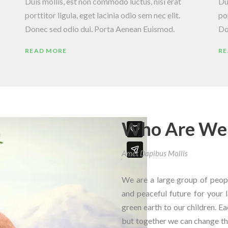
Duis mollis, est non commodo luctus, nisi erat
Du
porttitor ligula, eget lacinia odio sem nec elit.
por
Donec sed odio dui. Porta Aenean Euismod.
Do
READ MORE
RE
Who Are We 
Amet Dapibus Mollis
We are a large group of peo
and peaceful future for your l
green earth to our children. E
but together we can change the