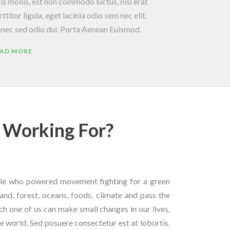
is mollis, est non commodo luctus, nisi erat
ttitor ligula, eget lacinia odio sem nec elit.
nec sed odio dui. Porta Aenean Euismod.
AD MORE
Working For?
ple who powered movement fighting for a green
and, forest, oceans, foods, climate and pass the
ach one of us can make small changes in our lives,
 world. Sed posuere consectetur est at lobortis.