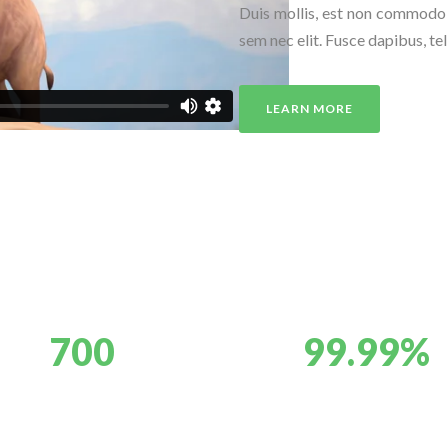
Duis mollis, est non commodo lu
sem nec elit. Fusce dapibus, t
LEARN MORE
700
99.99%
SCIENTISTS
RECYCLING