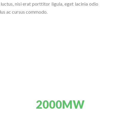
ctus, nisi erat porttitor ligula, eget lacinia odio
ellus ac cursus commodo.
2000MW
SOLAR POWER